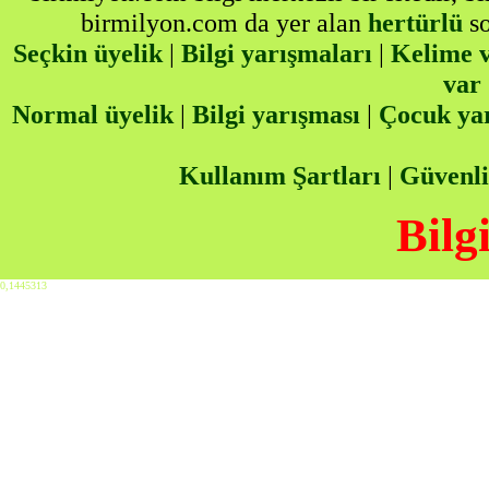
birmilyon.com da yer alan
hertürlü
so
Seçkin üyelik
|
Bilgi yarışmaları
|
Kelime v
var
Normal üyelik
|
Bilgi yarışması
|
Çocuk ya
Kullanım Şartları
|
Güvenli
Bilg
0,1445313