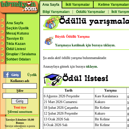
Ana Sayfa
İkili Yarışmalar
Kelime Yarışmalar
|
|
Bilgi Yarışmaları
Ödüllü Yarışmalar
İkili Yarış
Ana Sayfa
Seçkin Üyelik
Mesaj Kutusu
Büyük Ödüllü Yarışma
Tavsiye Et
Tıkla Kazan
Yarışmaya katılmak için buraya tıklayın.
Ödül Listesi
Gruplar / Sıralama
Şu anda aktif ödüllü yarışma bulunmamaktadır.
Sohbet Odaları
Anasayfaya gitmek için buraya
tıklayın.
Üyelik
Kullanıcı adı
Tarih
Yarışma
Şifre
6 Ağustos 2026 Perşembe
Kare Karalamaca
21 Mart 2026 Cumartesi
Kakuro
s
Yeni üye
18 Şubat 2026 Çarşamba
Bir Kelime
a
Şifremi unuttum
12 Şubat 2026 Perşembe
Kakuro
m
13 Ocak 2026 Salı
Bir Kelime
a
Tavsiye Edenlere 10,00
Bonus
6 Ocak 2026 Salı
Bir Kelime
m
Tavsiye edeceğiniz e-posta