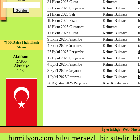
adresi
31 Ekim 2025 Cuma
Kelimetör
m
22 Ekim 2025 Çarşamba
Kelime Bulmaca
e
21 Ekim 2025 Salı
Kelime Bulmaca
n
19 Ekim 2025 Pazar
Kelime Bulmaca
b
18 Ekim 2025 Cumartesi
Kelimetör
ç
17 Ekim 2025 Cuma
Kelime Bulmaca
b
9 Ekim 2025 Perşembe
Kelime Bulmaca
b
%50 Daha Hızlı Flash
4 Ekim 2025 Cumartesi
Kelime Bulmaca
t
Menü
25 Eylül 2025 Perşembe
Kelime Bulmaca
d
Aktif soru
17 Eylül 2025 Çarşamba
Kelime Bulmaca
27.965
4 Eylül 2025 Perşembe
Kelime Bulmaca
Aktif üye
1.134
3 Eylül 2025 Çarşamba
Kelime Bulmaca
l
1 Eylül 2025 Pazartesi
Kelime Bulmaca
k
28 Ağustos 2025 Perşembe
Kare Karalamaca
f
İş ortaklığı
|
Web Mast
birmilyon.com bilgi merkezli bir sitedir, b