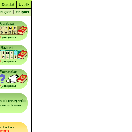
Dostluk
Üyelik
|
nuçlar
En İyiler
 Cambazı
0
yarışmacı
 Hazinesi
0
yarışmacı
i Yarışmaları
0
yarışmacı
e (ücretsiz) seçkin
buraya tıklayın
n herkese
BONUS