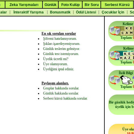
ı
Zeka Yarışmaları
Günlük
Foto Kulüp
Bir Soru
Serbest Kürsü
|
|
|
|
|
malar
İnteraktif Yarışma
Bonusmatik
Ödül Listesi
Çocuklar İçin
So
Kelime
En sık sorulan sorular
Toplam
Şifremi hatırlamıyorum.
Şıkları işaretleyemiyorum.
Kelime
Günlük teslerim gelmiyor.
Günlük test istemiyorum.
Üyelik ücretli mi?
Toplam
Üye olamıyorum.
Üyeliğimi iptal ediniz.
İkili Bilg
Paylaşım alanları.
Toplam
Gruplar hakkında sorular.
Günlük hakkında sorular.
Serbest kürsü hakkında sorular.
Bir günlük hediy
üyelik için 
Üye ola
10 