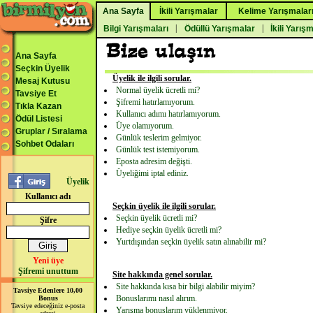
Ana Sayfa
İkili Yarışmalar
Kelime Yarışmalar
|
|
Bilgi Yarışmaları
Ödüllü Yarışmalar
İkili Yarış
Ana Sayfa
Seçkin Üyelik
Üyelik ile ilgili sorular.
Mesaj Kutusu
Normal üyelik ücretli mi?
Tavsiye Et
Şifremi hatırlamıyorum.
Tıkla Kazan
Kullanıcı adımı hatırlamıyorum.
Ödül Listesi
Üye olamıyorum.
Gruplar / Sıralama
Günlük teslerim gelmiyor.
Sohbet Odaları
Günlük test istemiyorum.
Eposta adresim değişti.
Üyeliğimi iptal ediniz.
Üyelik
Kullanıcı adı
Seçkin üyelik ile ilgili sorular.
Seçkin üyelik ücretli mi?
Şifre
Hediye seçkin üyelik ücretli mi?
Yurtdışından seçkin üyelik satın alınabilir mi?
Yeni üye
Şifremi unuttum
Site hakkında genel sorular.
Site hakkında kısa bir bilgi alabilir miyim?
Tavsiye Edenlere 10,00
Bonuslarımı nasıl alırım.
Bonus
Tavsiye edeceğiniz e-posta
Yarışma bonuslarım yüklenmiyor.