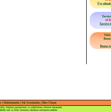
Üye olmak 
Tavsiye
10 
Tavsiye i
Tıkl
Bonu
Bonus iç
er
|
Hakkımızda
|
Sık Sorulanlar
|
Bize Ulaşın
tedir, bilginin paylaşılması ve çoğaltılması ilkesine dayanarak,
türlü
soru ve bilgi yarışması tamamen paylaşıma
açıktır.