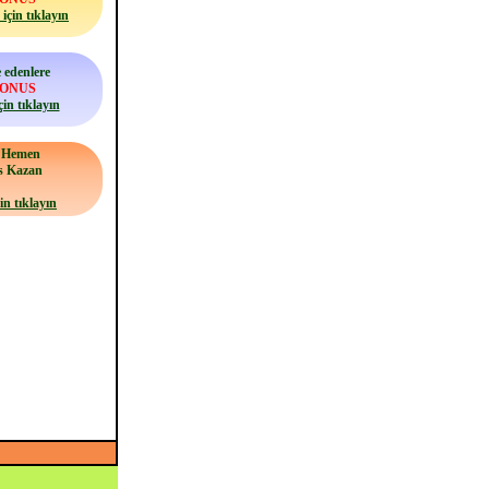
için tıklayın
 edenlere
BONUS
çin tıklayın
a Hemen
s Kazan
in tıklayın