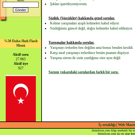
adresi
Şıkları işaretleyemiyorum.
Sözlük (Sözcükler) hakkında genel sorular.
Kelime yarışmaları ayıplı kelimeleri kabul ediyor.
Sözlüğünüz güncel değil, doğru kelimeler kabul edilmiyor.
%50 Daha Hızlı Flash
Yarışmalar hakkında sorular.
Menü
Yarışmayı terkeden ben değilim ama bonus benden kesildi.
Karşı taraf yarışmayı terkedince benim puanım düşüyor.
Aktif soru
Yarışma sürem ile sizin yazdığınız süre aynı değil.
27.965
Aktif üye
927
Sorum yukarıdaki sorulardan farklı bir soru.
İş ortaklığı
|
Web Mast
birmilyon.com bilgi merkezli bir si
birmilyon.com da yer alan
her