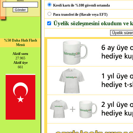
adresi
Kredi kartı ile %100 güvenli ortamda
Para transferi ile (Havale veya EFT)
Üyelik sözleşmesini okudum ve 
%50 Daha Hızlı Flash
Menü
Aktif soru
27.965
Aktif üye
661