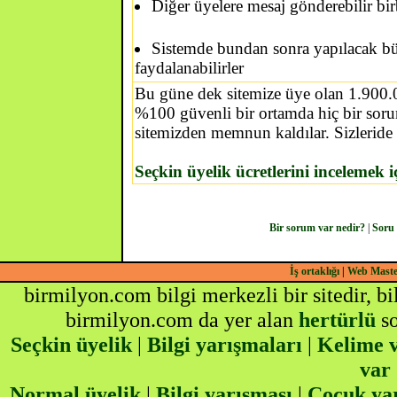
Diğer üyelere mesaj gönderebilir birbi
Sistemde bundan sonra yapılacak bü
faydalanabilirler
Bu güne dek sitemize üye olan 1.900.0
%100 güvenli bir ortamda hiç bir sorun
sitemizden memnun kaldılar. Sizleride
Seçkin üyelik ücretlerini incelemek i
Bir sorum var nedir?
|
Soru
İş ortaklığı
|
Web Mast
birmilyon.com bilgi merkezli bir sitedir, b
birmilyon.com da yer alan
hertürlü
so
Seçkin üyelik
|
Bilgi yarışmaları
|
Kelime v
var
Normal üyelik
|
Bilgi yarışması
|
Çocuk ya