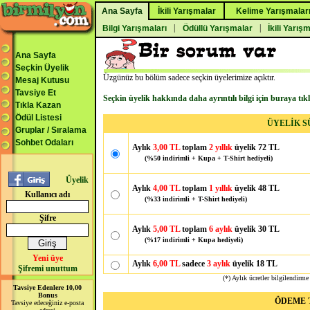
Ana Sayfa
İkili Yarışmalar
Kelime Yarışmalar
|
|
Bilgi Yarışmaları
Ödüllü Yarışmalar
İkili Yarış
Ana Sayfa
Seçkin Üyelik
Üzgünüz bu bölüm sadece seçkin üyelerimize açıktır.
Mesaj Kutusu
Tavsiye Et
Seçkin üyelik hakkında daha ayrıntılı bilgi için buraya tık
Tıkla Kazan
Ödül Listesi
ÜYELİK S
Gruplar / Sıralama
Sohbet Odaları
Aylık
3,00 TL
toplam
2 yıllık
üyelik 72 TL
(%50 indirimli + Kupa + T-Shirt hediyeli)
Üyelik
Aylık
4,00 TL
toplam
1 yıllık
üyelik 48 TL
Kullanıcı adı
(%33 indirimli + T-Shirt hediyeli)
Şifre
Aylık
5,00 TL
toplam
6 aylık
üyelik 30 TL
(%17 indirimli + Kupa hediyeli)
Yeni üye
Aylık
6,00 TL
sadece
3 aylık
üyelik 18 TL
Şifremi unuttum
(*) Aylık ücretler bilgilendirme
Tavsiye Edenlere 10,00
Bonus
ÖDEME T
Tavsiye edeceğiniz e-posta