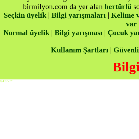
birmilyon.com da yer alan
hertürlü
so
Seçkin üyelik
|
Bilgi yarışmaları
|
Kelime v
var
Normal üyelik
|
Bilgi yarışması
|
Çocuk ya
Kullanım Şartları
|
Güvenli
Bilg
0,4765625