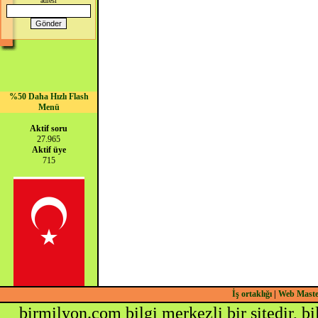
adresi
%50 Daha Hızlı Flash
Menü
Aktif soru
27.965
Aktif üye
715
İş ortaklığı
|
Web Mast
birmilyon.com bilgi merkezli bir sitedir, b