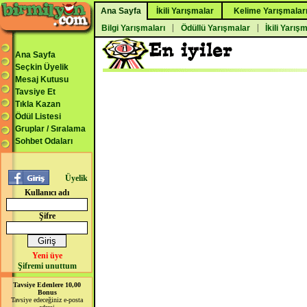
Ana Sayfa
İkili Yarışmalar
Kelime Yarışmalar
|
|
Bilgi Yarışmaları
Ödüllü Yarışmalar
İkili Yarış
Ana Sayfa
Seçkin Üyelik
Mesaj Kutusu
Tavsiye Et
Tıkla Kazan
Ödül Listesi
Gruplar / Sıralama
Sohbet Odaları
Üyelik
Kullanıcı adı
Şifre
Yeni üye
Şifremi unuttum
Tavsiye Edenlere 10,00
Bonus
Tavsiye edeceğiniz e-posta