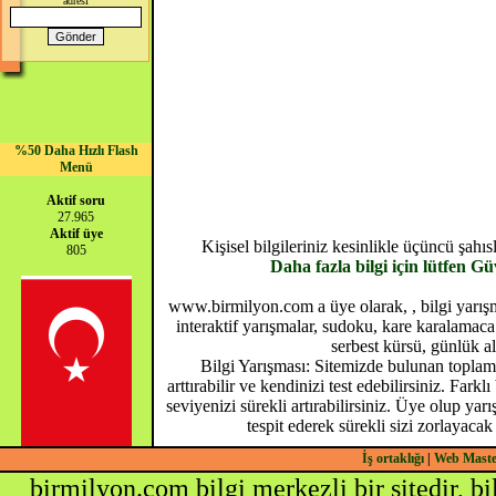
adresi
%50 Daha Hızlı Flash
Menü
Aktif soru
27.965
Aktif üye
Kişisel bilgileriniz kesinlikle üçüncü şah
805
Daha fazla bilgi için lütfen G
www.birmilyon.com a üye olarak, , bilgi yarışma
interaktif yarışmalar, sudoku, kare karalamaca 
serbest kürsü, günlük al
Bilgi Yarışması: Sitemizde bulunan toplam 
arttırabilir ve kendinizi test edebilirsiniz. Farkl
seviyenizi sürekli artırabilirsiniz. Üye olup yar
tespit ederek sürekli sizi zorlayacak
İş ortaklığı
|
Web Mast
birmilyon.com bilgi merkezli bir sitedir, b