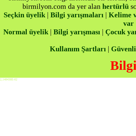
birmilyon.com da yer alan
hertürlü
so
Seçkin üyelik
|
Bilgi yarışmaları
|
Kelime v
var
Normal üyelik
|
Bilgi yarışması
|
Çocuk ya
Kullanım Şartları
|
Güvenli
Bilg
2,148438E-02