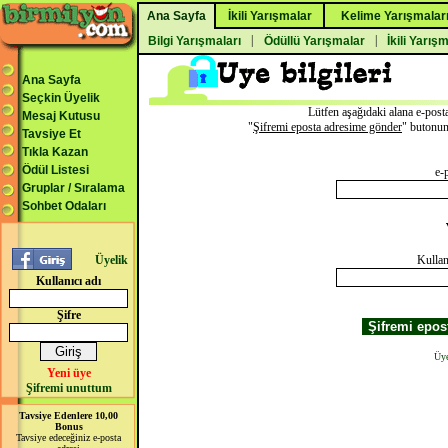
Ana Sayfa
İkili Yarışmalar
Kelime Yarışmalar
|
|
Bilgi Yarışmaları
Ödüllü Yarışmalar
İkili Yarış
Ana Sayfa
Seçkin Üyelik
Lütfen aşağıdaki alana e-posta
Mesaj Kutusu
"
Şifremi eposta adresime gönder
" butonuna
Tavsiye Et
Tıkla Kazan
Ödül Listesi
e-
Gruplar / Sıralama
Sohbet Odaları
Üyelik
Kullan
Kullanıcı adı
Şifre
Üye
Yeni üye
Şifremi unuttum
Tavsiye Edenlere 10,00
Bonus
Tavsiye edeceğiniz e-posta