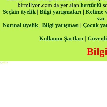
birmilyon.com da yer alan
hertürlü
so
Seçkin üyelik
|
Bilgi yarışmaları
|
Kelime v
var
Normal üyelik
|
Bilgi yarışması
|
Çocuk ya
Kullanım Şartları
|
Güvenli
Bilg
1,96875