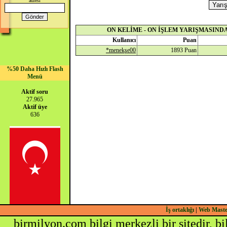
adresi
ON KELİME - ON İŞLEM YARIŞMASINDA
Kullanıcı
Puan
*menekşe00
1893 Puan
%50 Daha Hızlı Flash
Menü
Aktif soru
27.965
Aktif üye
636
İş ortaklığı
|
Web Mast
birmilyon.com bilgi merkezli bir sitedir, b