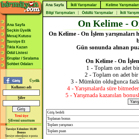
Ana Sayfa
İkili Yarışmalar
Kelime Yarışmalar
|
|
Bilgi Yarışmaları
Ödüllü Yarışmalar
İkili Yarış
On Kelime - O
Ana Sayfa
Seçkin Üyelik
On Kelime - On İşlem yarışmaları h
Mesaj Kutusu
b
Tavsiye Et
Gün sonunda alınan puan
Tıkla Kazan
Ödül Listesi
Gruplar / Sıralama
On Kelime - On İşlem
Sohbet Odaları
1 - Toplam on adet bir
2 - Toplam on adet bir 
3 - Mümkün olduğunca fazla 
Üyelik
Kullanıcı adı
4 - Yarışmalarda süre bitmede
5 - Yarışmada kazanılan bonusl
Şifre
Giriş bedeli
Yeni üye
Toplanan bonus
Şifremi unuttum
Toplam yarışmacı
Tavsiye Edenlere 10,00
Toplam puan
Bonus
Tavsiye edeceğiniz e-posta