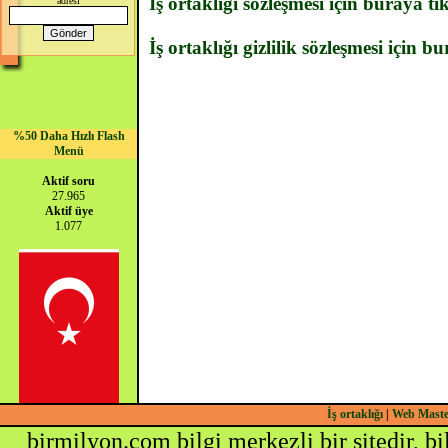
İş ortaklığı sözleşmesi için buraya tı
adresi
İş ortaklığı gizlilik sözleşmesi için b
%50 Daha Hızlı Flash
Menü
Aktif soru
27.965
Aktif üye
1.077
İş ortaklığı
|
Web Mast
birmilyon.com bilgi merkezli bir sitedir, b