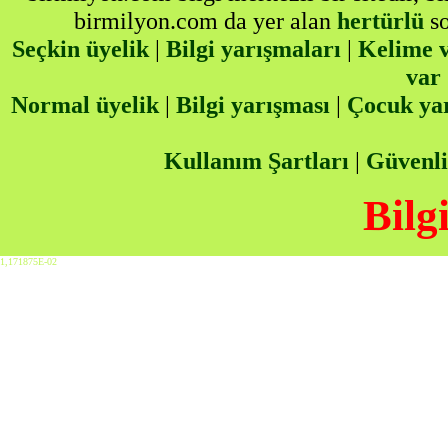
birmilyon.com da yer alan
hertürlü
so
Seçkin üyelik
|
Bilgi yarışmaları
|
Kelime v
var
Normal üyelik
|
Bilgi yarışması
|
Çocuk ya
Kullanım Şartları
|
Güvenli
Bilg
1,171875E-02