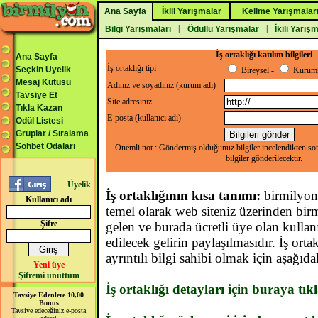
Ana Sayfa
İkili Yarışmalar
Kelime Yarışmalar
|
|
Bilgi Yarışmaları
Ödüllü Yarışmalar
İkili Yarış
İş ortaklığı katılım bilgileri
Ana Sayfa
İş ortaklığı tipi
Seçkin Üyelik
Bireysel -
Kurums
Mesaj Kutusu
Adınız ve soyadınız (kurum adı)
Tavsiye Et
Site adresiniz
Tıkla Kazan
E-posta (kullanıcı adı)
Ödül Listesi
Gruplar / Sıralama
Sohbet Odaları
Önemli not : Göndermiş olduğunuz bilgiler incelendikten son
bilgiler gönderilecektir.
Üyelik
İş ortaklığının kısa tanımı:
birmilyon.
Kullanıcı adı
temel olarak web siteniz üzerinden bir
Şifre
gelen ve burada ücretli üye olan kullan
edilecek gelirin paylaşılmasıdır. İş ort
ayrıntılı bilgi sahibi olmak için aşağıdak
Yeni üye
Şifremi unuttum
İş ortaklığı detayları için buraya tık
Tavsiye Edenlere 10,00
Bonus
Tavsiye edeceğiniz e-posta