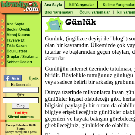
Ana Sayfa
İkili Yarışmalar
Kelime Yarışmalar
|
|
Bilgi Yarışmaları
Ödüllü Yarışmalar
İkili Yarış
Ana Sayfa
Seçkin Üyelik
Mesaj Kutusu
Günlük, (ingilizce deyişi ile "blog") s
Tavsiye Et
olan bir kavramdır. Ülkemizde çok yay
Tıkla Kazan
tutarlar ve başlarından geçen olayları,
Ödül Listesi
Gruplar / Sıralama
aktarırlar.
Sohbet Odaları
Günlüğün internet üzerinde tutulması, y
biridir. Böylelikle tuttuğunuz günlüğü i
Üyelik
veya sadece belirli bir arkadaş grubunu
Kullanıcı adı
Dünya üzerinde milyonlarca insan günlü
Şifre
günlükler kişisel olabileceği gibi, her
bilgisini paylaştığı bir ortam da olabil
bilgiye erişebileceğiniz günlükler olabi
Yeni üye
Şifremi unuttum
geçenleri ve hayata bakışını görebileceğ
girebileceğiniz, günlükler de olabilir.
Tavsiye Edenlere 10,00
Bonus
Tavsiye edeceğiniz e-posta