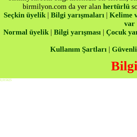
birmilyon.com da yer alan
hertürlü
so
Seçkin üyelik
|
Bilgi yarışmaları
|
Kelime v
var
Normal üyelik
|
Bilgi yarışması
|
Çocuk ya
Kullanım Şartları
|
Güvenli
Bilg
0,015625