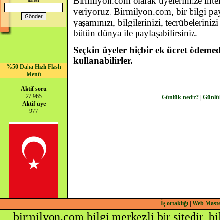
Birmilyon.com olarak üyelerimize inte
adresi
veriyoruz. Birmilyon.com, bir bilgi pay
yaşamınızı, bilgilerinizi, tecrübeleriniz
bütün dünya ile paylaşabilirsiniz.
Seçkin üyeler hiçbir ek ücret ödemede
kullanabilirler.
%50 Daha Hızlı Flash
Menü
Aktif soru
27.965
Günlük nedir?
|
Günlü
Aktif üye
977
İş ortaklığı
|
Web Mast
birmilyon.com bilgi merkezli bir sitedir, b