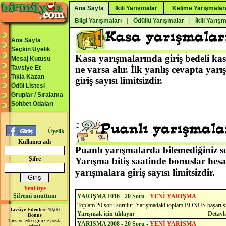
Ana Sayfa
İkili Yarışmalar
Kelime Yarışmalar
|
|
Bilgi Yarışmaları
Ödüllü Yarışmalar
İkili Yarış
Ana Sayfa
Seçkin Üyelik
Kasa yarışmalarında giriş bedeli kas
Mesaj Kutusu
Tavsiye Et
ne varsa alır. İlk yanlış cevapta yar
Tıkla Kazan
giriş sayısı limitsizdir.
Ödül Listesi
Gruplar / Sıralama
Sohbet Odaları
Üyelik
Kullanıcı adı
Puanlı yarışmalarda bilemediğiniz 
Şifre
Yarışma bitiş saatinde bonuslar hesab
yarışmalara giriş sayısı limitsizdir.
Yeni üye
Şifremi unuttum
YARIŞMA 1016 - 20 Soru -
YENİ YARIŞMA
Toplam 20 soru sorulur. Yarışmadaki toplam BONUS başarı sırası
Tavsiye Edenlere 10,00
Yarışmak için tıklayın
Detayla
Bonus
Tavsiye edeceğiniz e-posta
YARIŞMA 2008 - 20 Soru -
YENİ YARIŞMA